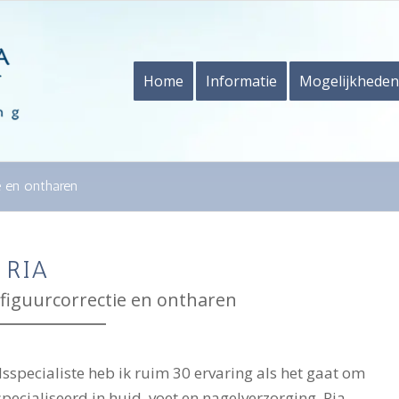
Home
Informatie
Mogelijkheden
e en ontharen
 RIA
 figuurcorrectie en ontharen
sspecialiste heb ik ruim 30 ervaring als het gaat om
pecialiseerd in huid, voet en nagelverzorging. Ria